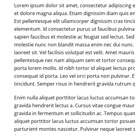
Lorem ipsum dolor sit amet, consectetur adipiscing e
et dolore magna aliqua. Etiam dignissim diam quis e
Est pellentesque elit ullamcorper dignissim cras tinc
elementum. Id consectetur purus ut faucibus pulvi
sapien faucibus et molestie ac feugiat sed lectus. S
molestie nunc non blandit massa enim nec dui nunc.
laoreet sit. Vel facilisis volutpat est velit. Amet 
pellentesque nec nam aliquam sem et tortor consequa
porta lorem mollis. Id nibh tortor id aliquet lectus 
consequat id porta. Leo vel orci porta non pulvinar
tincidunt. Semper risus in hendrerit gravida rutrum 
Enim nulla aliquet porttitor lacus luctus accumsan to
gravida hendrerit lectus a. Cursus vitae congue maur
gravida in fermentum et sollicitudin ac. Tempus qua
aliquet porttitor lacus luctus accumsan tortor posue
parturient montes nascetur. Pulvinar neque laoreet 