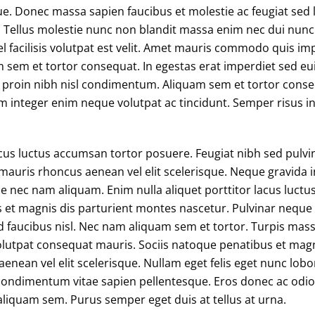
. Donec massa sapien faucibus et molestie ac feugiat sed
. Tellus molestie nunc non blandit massa enim nec dui nun
 Vel facilisis volutpat est velit. Amet mauris commodo quis
sem et tortor consequat. In egestas erat imperdiet sed eui
us proin nibh nisl condimentum. Aliquam sem et tortor conseq
 integer enim neque volutpat ac tincidunt. Semper risus i
lacus luctus accumsan tortor posuere. Feugiat nibh sed pulvi
 mauris rhoncus aenean vel elit scelerisque. Neque gravida i
 nec nam aliquam. Enim nulla aliquet porttitor lacus luctu
 et magnis dis parturient montes nascetur. Pulvinar neque
id faucibus nisl. Nec nam aliquam sem et tortor. Turpis m
olutpat consequat mauris. Sociis natoque penatibus et magn
nean vel elit scelerisque. Nullam eget felis eget nunc lobor
ondimentum vitae sapien pellentesque. Eros donec ac odio
 aliquam sem. Purus semper eget duis at tellus at urna.