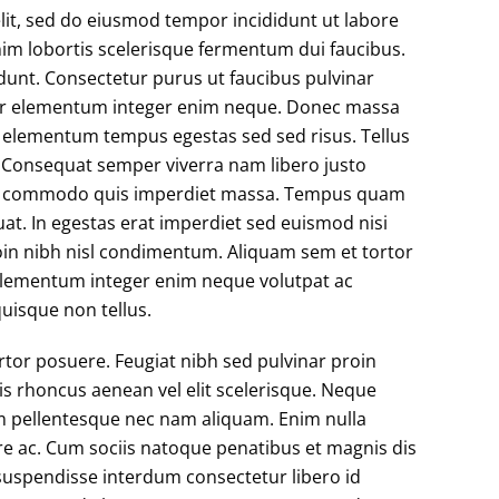
lit, sed do eiusmod tempor incididunt ut labore
nim lobortis scelerisque fermentum dui faucibus.
idunt. Consectetur purus ut faucibus pulvinar
nar elementum integer enim neque. Donec massa
ed elementum tempus egestas sed sed risus. Tellus
 Consequat semper viverra nam libero justo
mauris commodo quis imperdiet massa. Tempus quam
t. In egestas erat imperdiet sed euismod nisi
proin nibh nisl condimentum. Aliquam sem et tortor
. Elementum integer enim neque volutpat ac
quisque non tellus.
rtor posuere. Feugiat nibh sed pulvinar proin
is rhoncus aenean vel elit scelerisque. Neque
m pellentesque nec nam aliquam. Enim nulla
re ac. Cum sociis natoque penatibus et magnis dis
suspendisse interdum consectetur libero id