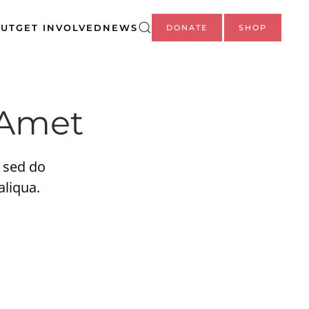
UT
GET INVOLVED
NEWS
DONATE
SHOP
 Amet
, sed do
aliqua.